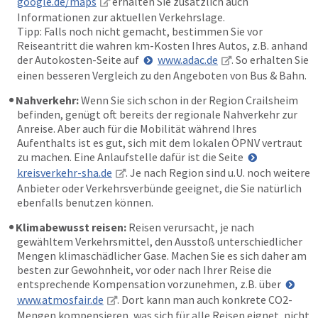
google.de/maps
erhalten Sie zusätzlich auch
Informationen zur aktuellen Verkehrslage.
Tipp: Falls noch nicht gemacht, bestimmen Sie vor
Reiseantritt die wahren km-Kosten Ihres Autos, z.B. anhand
der Autokosten-Seite auf
www.adac.de
. So erhalten Sie
einen besseren Vergleich zu den Angeboten von Bus & Bahn.
Nahverkehr:
Wenn Sie sich schon in der Region Crailsheim
befinden, genügt oft bereits der regionale Nahverkehr zur
Anreise. Aber auch für die Mobilität während Ihres
Aufenthalts ist es gut, sich mit dem lokalen ÖPNV vertraut
zu machen. Eine Anlaufstelle dafür ist die Seite
kreisverkehr-sha.de
. Je nach Region sind u.U. noch weitere
Anbieter oder Verkehrsverbünde geeignet, die Sie natürlich
ebenfalls benutzen können.
Klimabewusst reisen:
Reisen verursacht, je nach
gewähltem Verkehrsmittel, den Ausstoß unterschiedlicher
Mengen klimaschädlicher Gase. Machen Sie es sich daher am
besten zur Gewohnheit, vor oder nach Ihrer Reise die
entsprechende Kompensation vorzunehmen, z.B. über
www.atmosfair.de
. Dort kann man auch konkrete CO2-
Mengen kompensieren, was sich für alle Reisen eignet, nicht