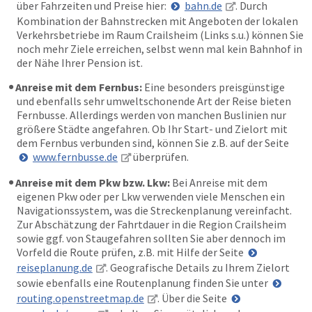
über Fahrzeiten und Preise hier:
bahn.de
. Durch
Kombination der Bahnstrecken mit Angeboten der lokalen
Verkehrsbetriebe im Raum Crailsheim (Links s.u.) können Sie
noch mehr Ziele erreichen, selbst wenn mal kein Bahnhof in
der Nähe Ihrer Pension ist.
Anreise mit dem Fernbus:
Eine besonders preisgünstige
und ebenfalls sehr umweltschonende Art der Reise bieten
Fernbusse. Allerdings werden von manchen Buslinien nur
größere Städte angefahren. Ob Ihr Start- und Zielort mit
dem Fernbus verbunden sind, können Sie z.B. auf der Seite
www.fernbusse.de
überprüfen.
Anreise mit dem Pkw bzw. Lkw:
Bei Anreise mit dem
eigenen Pkw oder per Lkw verwenden viele Menschen ein
Navigationssystem, was die Streckenplanung vereinfacht.
Zur Abschätzung der Fahrtdauer in die Region Crailsheim
sowie ggf. von Staugefahren sollten Sie aber dennoch im
Vorfeld die Route prüfen, z.B. mit Hilfe der Seite
reiseplanung.de
. Geografische Details zu Ihrem Zielort
sowie ebenfalls eine Routenplanung finden Sie unter
routing.openstreetmap.de
. Über die Seite