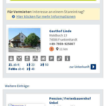
Für Vermieter:
Interesse an einem Stareintrag?
Hier klicken für mehr
Informationen
Gasthof Linde
Waldbuch 13
74586
Frankenhardt
+49-7959-925007
11 km

9

Zi.
ab €:
1
23
2
50



zur Unterkunft
FeWo
ab €:
2
48

Weitere Einträge:
Pension / Ferienbauernhof
Unkel