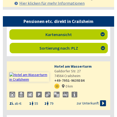
Hier klicken für mehr
Informationen
Pensionen etc. direkt in Crailsheim
Kartenansicht

Sortierung nach: PLZ

Hotel am Wasserturm
Gaildorfer Str. 27
74564
Crailsheim
+49-7951-9639384
0 km
11


zur Unterkunft
Zi.
ab €:
1
55
2
79

