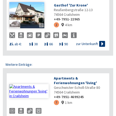
Gasthof 'Zur Krone'
Reußenbergstraße 12-13
74564
Crailsheim
+49-7951-22965
4 km

2


zur Unterkunft
Zi.
ab €:
1
38
2
66
3
90



Weitere Einträge:
Apartments &
Ferienwohnungen 'living'
Geschwister-Scholl-Straße 80
74564
Crailsheim
+49-7951-4699245
1 km
7
