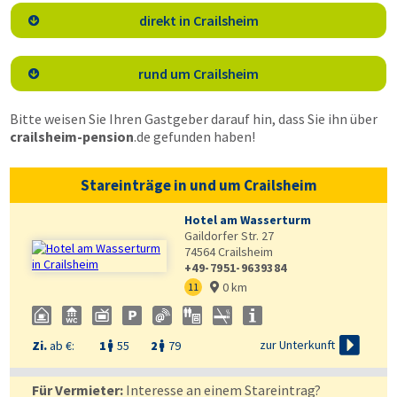
direkt in Crailsheim

rund um Crailsheim

Bitte weisen Sie Ihren Gastgeber darauf hin, dass Sie ihn über
crailsheim-pension
.de
gefunden haben!
Stareinträge in und um Crailsheim
Hotel am Wasserturm
Gaildorfer Str. 27
74564
Crailsheim
+49-7951-9639384
0 km
11


zur Unterkunft
Zi.
ab €:
1
55
2
79


Für Vermieter:
Interesse an einem Stareintrag?