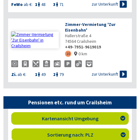

zur Unterkunft
FeWo
ab €:
1
48
3
71


Zimmer-Vermietung 'Zur
Eisenbahn'
Hallerstraße 4
74564
Crailsheim
+49-7951-9619019
0 km
10


zur Unterkunft
Zi.
ab €:
1
49
2
79


Pensionen etc. rund um Crailsheim
Kartenansicht Umgebung

Sortierung nach: PLZ
