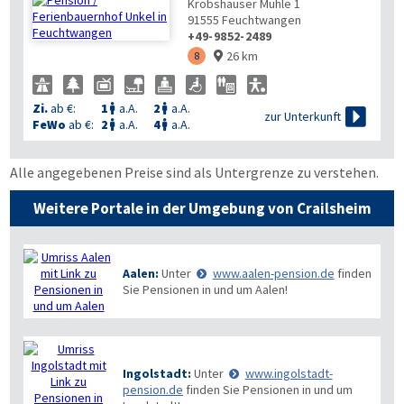
Krobshäuser Mühle 1
91555
Feuchtwangen
+49-9852-2489
26 km
8

Zi.
ab €:
1
a.A.
2
a.A.



zur Unterkunft
FeWo
ab €:
2
a.A.
4
a.A.


Alle angegebenen Preise sind als Untergrenze zu verstehen.
Weitere Portale in der Umgebung von Crailsheim
Aalen:
Unter
www.aalen-pension.de
finden
Sie Pensionen in und um Aalen!
Ingolstadt:
Unter
www.ingolstadt-
pension.de
finden Sie Pensionen in und um